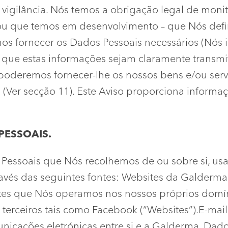
 vigilância. Nós temos a obrigação legal de moni
ou que temos em desenvolvimento – que Nós def
 nos fornecer os Dados Pessoais necessários (Nós
que estas informações sejam claramente transmi
 poderemos fornecer-lhe os nossos bens e/ou servi
Ver secção 11). Este Aviso proporciona informa
PESSOAIS.
s Pessoais que Nós recolhemos de ou sobre si, us
através das seguintes fontes: Websites da Galder
tes que Nós operamos nos nossos próprios domín
 terceiros tais como Facebook (“Websites”).E-mail
unicações eletrónicas entre si e a Galderma. Da