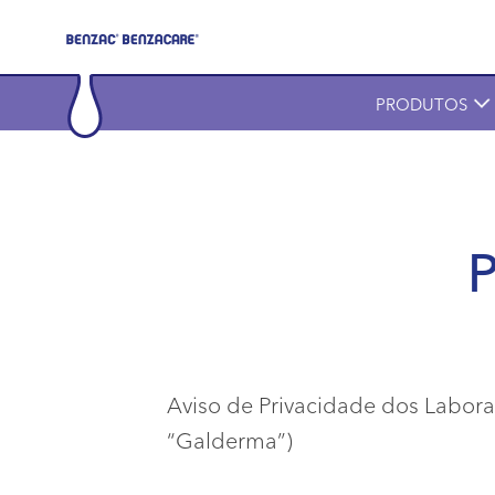
Skip to main content
Main navigation
PRODUTOS
P
Aviso de Privacidade dos Labora
“Galderma”)