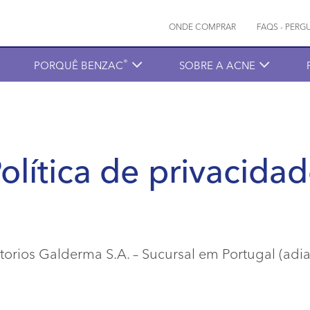
Info menu
ONDE COMPRAR
FAQS - PER
®
PORQUÊ BENZAC
SOBRE A ACNE
olítica de privacida
torios Galderma S.A. – Sucursal em Portugal (ad